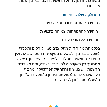
במערכת החינוך, החל מראשית דרכם ובמהלך שנות
עבודתם
:במחלקה שלוש יחידות
היחידה להתמחות וכניסה להוראה -
היחידה להתפתחות וצמיחה מקצועית -
והיחידה ללימודי תעודה -
בכל אחת מהיחידות מתקיימים מגוון קורסים ותוכניות,
לעוסקים בחינוך ולעוסקים במקצועות המסייעים לתהליך
החינוכי. הנושאים ותהליכי הלמידה נקבעים תוך דיאלוג
מתמשך בין האקדמיה לבין צרכי השדה, והם מעודדים
חדשנות, יישום, שיח וחקר של הפרקטיקה. מרבית
הקורסים מוכרים לגמול עם ציון הן ב"אופק חדש" והן
ב"עוז לתמורה" וכן לשנת שבתון